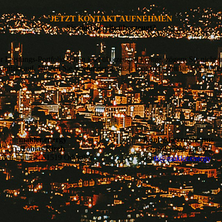
JETZT KONTAKT AUFNEHMEN
Sie sind bereits überzeugt?
 Leistungs-Portfolio schon jetzt überzeugen konnte, zögern Sie nicht
ontakt auf. Nutzen Sie hierfür gerne unser Kontaktformular. Wir freuen
makler.energy
Kontaktieren Sie uns
Tobias Kirch
☏ +4917622100802
n den Erlen 4, 51519 Odenthal
✉
tk@makler.energy