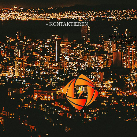
» KONTAKTIEREN
Wenn Sie unser
noch heute K
I